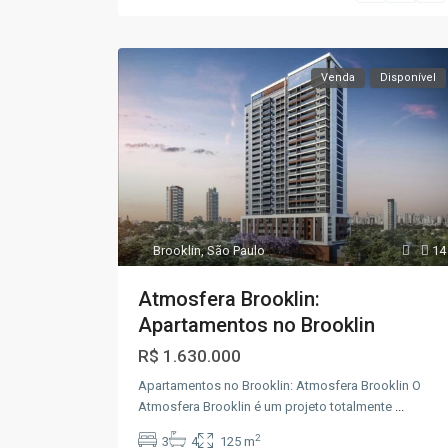
Venda
Disponível
Brooklin
,
São Paulo
14
Atmosfera Brooklin:
Apartamentos no Brooklin
R$ 1.630.000
Apartamentos no Brooklin: Atmosfera Brooklin O
Atmosfera Brooklin é um projeto totalmente
...
2
3
4
125 m