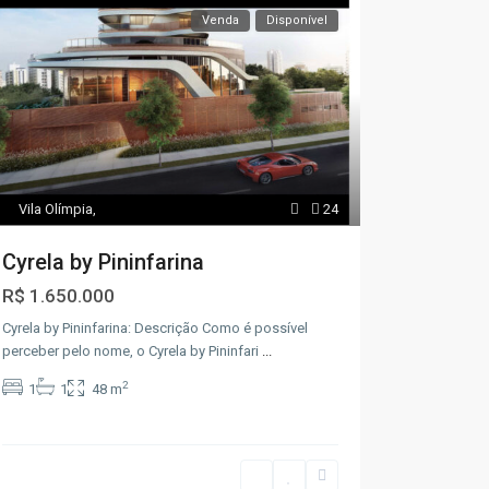
Venda
Disponível
Vila Olímpia
,
24
Cyrela by Pininfarina
R$ 1.650.000
Cyrela by Pininfarina: Descrição Como é possível
perceber pelo nome, o Cyrela by Pininfari
...
2
1
1
48 m