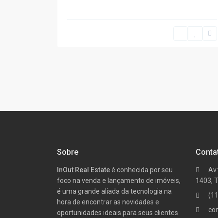
Sobre
Conta
InOut Real Estate
é conhecida por seu
Av:
foco na venda e lançamento de imóveis,
1403, 
é uma grande aliada da tecnologia na
(1
hora de encontrar as novidades e
co
oportunidades ideais para seus clientes