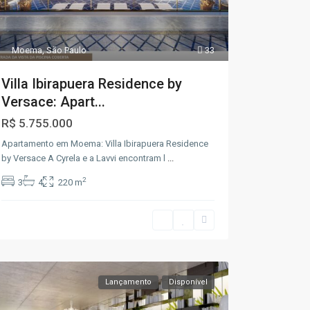
Moema
,
São Paulo
33
Villa Ibirapuera Residence by
Versace: Apart...
R$ 5.755.000
Apartamento em Moema: Villa Ibirapuera Residence
by Versace A Cyrela e a Lavvi encontram l
...
2
3
4
220 m
Lançamento
Disponível