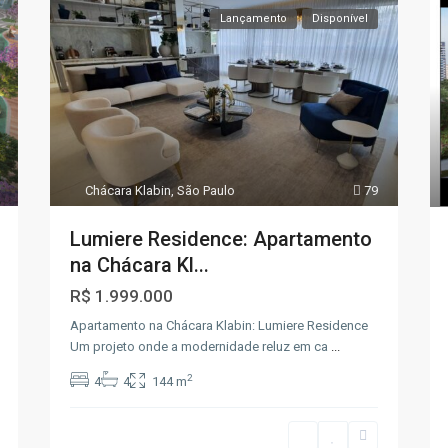
Lançamento
Disponível
Chácara Klabin
,
São Paulo
79
Lumiere Residence: Apartamento
na Chácara Kl...
R$ 1.999.000
Apartamento na Chácara Klabin: Lumiere Residence
Um projeto onde a modernidade reluz em ca
...
2
4
4
144 m