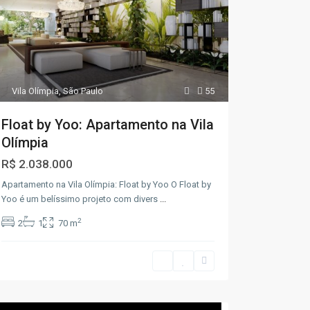
Vila Olímpia
,
São Paulo
55
Float by Yoo: Apartamento na Vila
Olímpia
R$ 2.038.000
Apartamento na Vila Olímpia: Float by Yoo O Float by
Yoo é um belíssimo projeto com divers
...
2
2
1
70 m