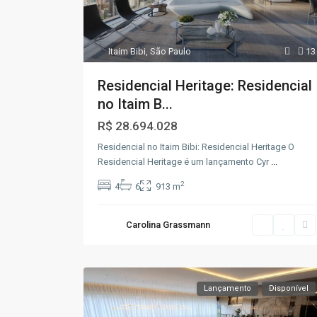
Itaim Bibi
,
São Paulo
13
Residencial Heritage: Residencial
no Itaim B...
R$ 28.694.028
Residencial no Itaim Bibi: Residencial Heritage O
Residencial Heritage é um lançamento Cyr
...
2
4
6
913 m
Carolina Grassmann
Lançamento
Disponível