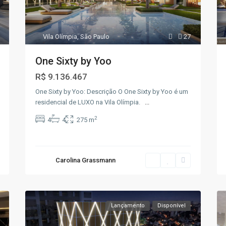
Vila Olímpia
,
São Paulo
27
One Sixty by Yoo
R$ 9.136.467
One Sixty by Yoo: Descrição O One Sixty by Yoo é um
residencial de LUXO na Vila Olímpia.
...
2
4
4
275 m
Carolina Grassmann
Lançamento
Disponível