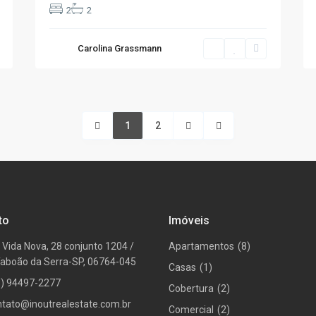
2
2
Carolina Grassmann
1
2
to
Imóveis
 Vida Nova, 28 conjunto 1204 /
Apartamentos
(8)
Taboão da Serra-SP, 06764-045
Casas
(1)
1) 94497-2277
Cobertura
(2)
ntato@inoutrealestate.com.br
Comercial
(2)