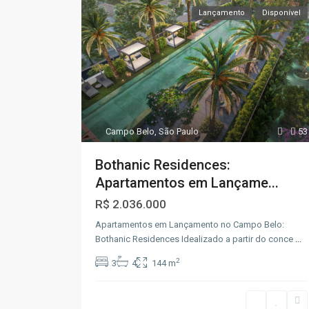
Lançamento
Disponível
Campo Belo
,
São Paulo
53
Bothanic Residences:
Apartamentos em Lançame...
R$ 2.036.000
Apartamentos em Lançamento no Campo Belo:
Bothanic Residences Idealizado a partir do conce
...
2
3
4
144 m