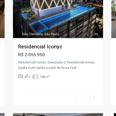
São Clemente
,
São Paulo
30
Residencial Iconyc
R$ 2.055.950
Residencial Iconyc: Descrição O Residencial Iconyc
Cyrela é um cartão postal de Nova York
...
2
4
5
158 m