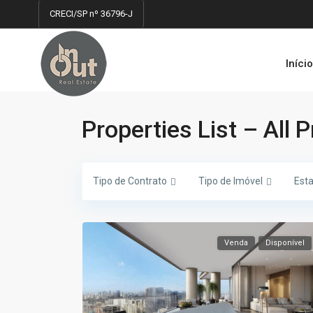
CRECI/SP nº 36796-J
Iníci
Properties List – All 
Tipo de Contrato
Tipo de Imóvel
Est
Venda
Disponível