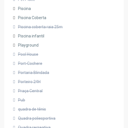
Piscina
Piscina Coberta
Piscina coberta raia 25m
Piscina infantil
Playground
Pool House
Port-Cochere
Portaria Blindada
Porteiro 24H
Praça Central
Pub
quadra de tênis
Quadra poliesportiva
Quadra recreativa