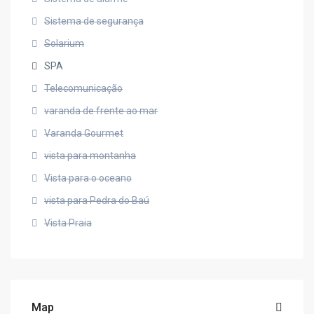
Sistema de segurança
Solarium
SPA
Telecomunicação
varanda de frente ao mar
Varanda Gourmet
vista para montanha
Vista para o oceano
vista para Pedra do Baú
Vista Praia
Map