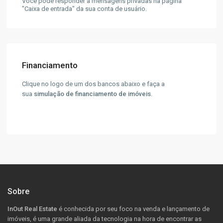
Você pode responder a mensagens privadas na página
"Caixa de entrada" da sua conta de usuário.
Financiamento
Clique no logo de um dos bancos abaixo e faça a
sua
simulação de financiamento de imóveis
.
Sobre
InOut Real Estate
é conhecida por seu foco na venda e lançamento de
imóveis, é uma grande aliada da tecnologia na hora de encontrar as