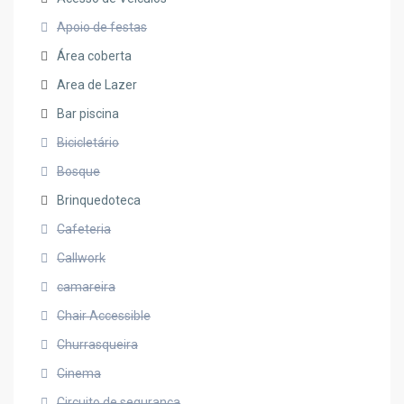
Apoio de festas
Área coberta
Area de Lazer
Bar piscina
Bicicletário
Bosque
Brinquedoteca
Cafeteria
Callwork
camareira
Chair Accessible
Churrasqueira
Cinema
Circuito de segurança