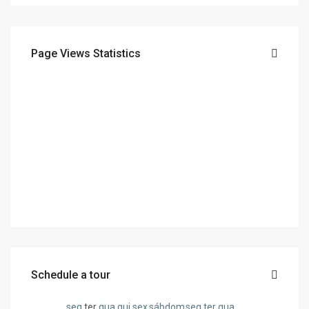
Page Views Statistics
Schedule a tour
seg
ter
qua
qui
sex
sáb
dom
seg
ter
qua