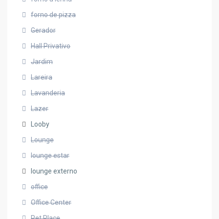
forno de pizza
Gerador
Hall Privativo
Jardim
Lareira
Lavanderia
Lazer
Looby
Lounge
lounge estar
lounge externo
office
Office Center
Pet Place