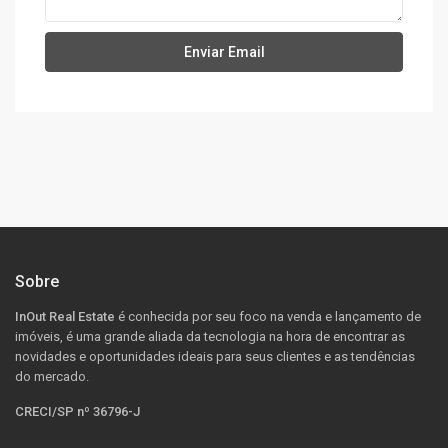
Sobre
InOut Real Estate
é conhecida por seu foco na venda e lançamento de
imóveis, é uma grande aliada da tecnologia na hora de encontrar as
novidades e oportunidades ideais para seus clientes e as tendências
do mercado.
CRECI/SP nº 36796-J