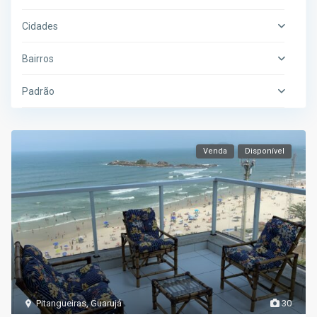
Cidades
Bairros
Padrão
Venda
Disponível
Pitangueiras
,
Guarujá
30