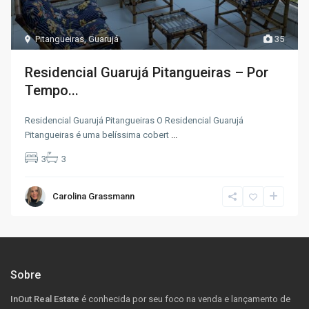
Pitangueiras
,
Guarujá
35
Residencial Guarujá Pitangueiras – Por
Tempo...
Residencial Guarujá Pitangueiras O Residencial Guarujá
Pitangueiras é uma belíssima cobert
...
3
3
Carolina Grassmann
Sobre
InOut Real Estate
é conhecida por seu foco na venda e lançamento de