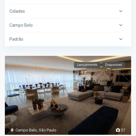
Cidades
Campo Belo
Padrão
Lançamento
Disponível
Campo Belo
,
São Paulo
57