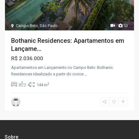
Campo Belo
,
São Paulo
53
Bothanic Residences: Apartamentos em
Lançame...
R$ 2.036.000
Apartamentos em Lançamento no Campo Belo: Bothanic
Residences Idealizado a partir do conce
...
2
3
4
144 m
Sobre