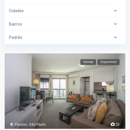
Cidades
Bairros
Padrão
Venda
Disponível
Paraíso
,
São Paulo
53