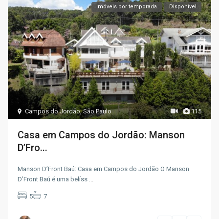
Imóveis por temporada
Disponível
Campos do Jordão
,
São Paulo
115
Casa em Campos do Jordão: Manson
D’Fro...
Manson D’Front Baú: Casa em Campos do Jordão O Manson
D’Front Baú é uma belíss
...
5
7