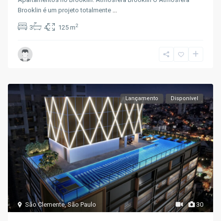
Brooklin é um projeto totalmente
...
2
3
4
125 m
Lançamento
Disponível
São Clemente
,
São Paulo
30