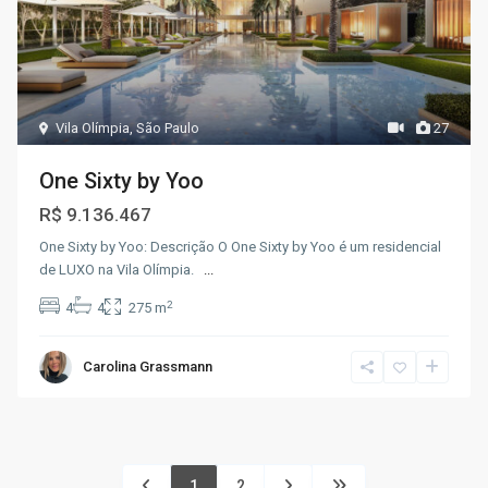
Vila Olímpia
,
São Paulo
27
One Sixty by Yoo
R$ 9.136.467
One Sixty by Yoo: Descrição O One Sixty by Yoo é um residencial
de LUXO na Vila Olímpia.
...
2
4
4
275 m
Carolina Grassmann
1
2