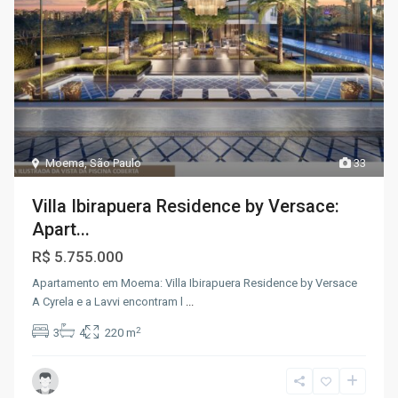
Moema
,
São Paulo
33
Villa Ibirapuera Residence by Versace:
Apart...
R$ 5.755.000
Apartamento em Moema: Villa Ibirapuera Residence by Versace
A Cyrela e a Lavvi encontram l
...
2
3
4
220 m