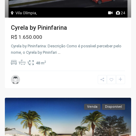
Vila Olímpia
,
24
Cyrela by Pininfarina
R$ 1.650.000
Cyrela by Pininfarina: Descrição Como é possível perceber pelo
nome, o Cyrela by Pininfari
...
2
1
1
48 m
Venda
Disponível