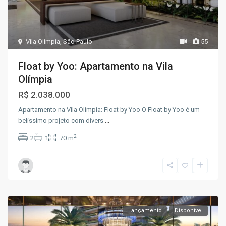
Vila Olímpia
,
São Paulo
55
Float by Yoo: Apartamento na Vila
Olímpia
R$ 2.038.000
Apartamento na Vila Olímpia: Float by Yoo O Float by Yoo é um
belíssimo projeto com divers
...
2
2
1
70 m
Lançamento
Disponível