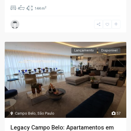
2
4
4
144 m
Lançamento
Disponível
Campo Belo
,
São Paulo
57
Legacy Campo Belo: Apartamentos em