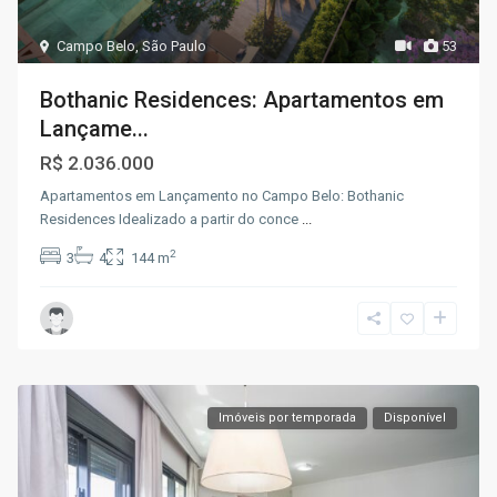
Campo Belo
,
São Paulo
53
Bothanic Residences: Apartamentos em
Lançame...
R$ 2.036.000
Apartamentos em Lançamento no Campo Belo: Bothanic
Residences Idealizado a partir do conce
...
2
3
4
144 m
Imóveis por temporada
Disponível