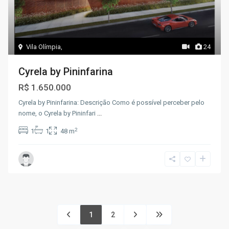
Vila Olímpia
,
24
Cyrela by Pininfarina
R$ 1.650.000
Cyrela by Pininfarina: Descrição Como é possível perceber pelo
nome, o Cyrela by Pininfari
...
2
1
1
48 m
1
2