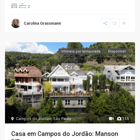
2
2
Carolina Grassmann
Imóveis por temporada
Disponível
Campos do Jordão
,
São Paulo
115
Casa em Campos do Jordão: Manson