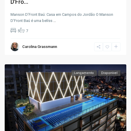
D’Fro...
Manson D’Front Baú: Casa em Campos do Jordão O Manson
D’Front Baú é uma belíss
...
5
7
Carolina Grassmann
Lançamento
Disponível