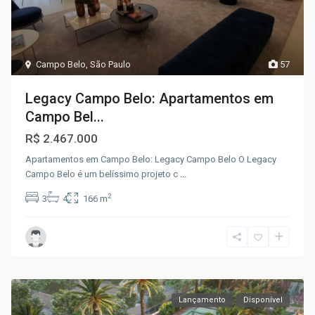
Campo Belo
,
São Paulo
57
Legacy Campo Belo: Apartamentos em
Campo Bel...
R$ 2.467.000
Apartamentos em Campo Belo: Legacy Campo Belo O Legacy
Campo Belo é um belíssimo projeto c
...
2
3
4
166 m
Lançamento
Disponível