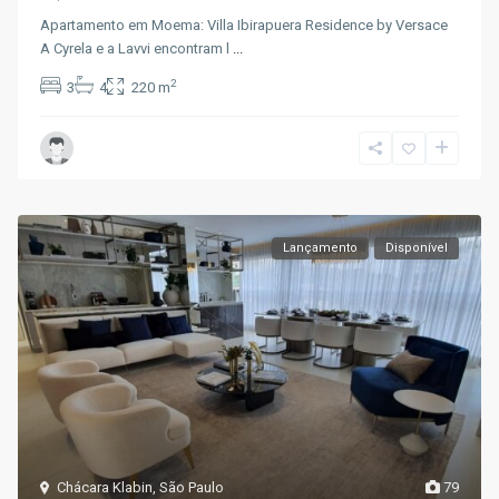
Apartamento em Moema: Villa Ibirapuera Residence by Versace
A Cyrela e a Lavvi encontram l
...
2
3
4
220 m
Lançamento
Disponível
Chácara Klabin
,
São Paulo
79