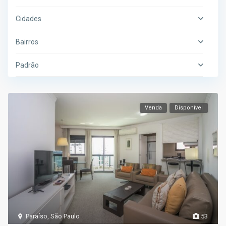
Cidades
Bairros
Padrão
Venda
Disponível
Paraíso
,
São Paulo
53