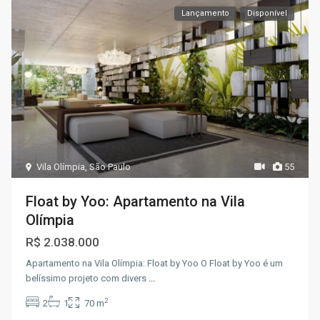
Lançamento
Disponível
Vila Olímpia
,
São Paulo
55
Float by Yoo: Apartamento na Vila
Olímpia
R$ 2.038.000
Apartamento na Vila Olímpia: Float by Yoo O Float by Yoo é um
belíssimo projeto com divers
...
2
2
1
70 m