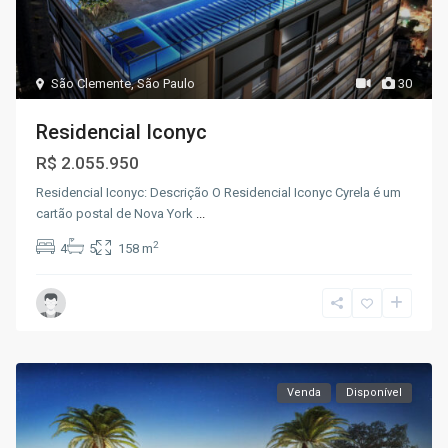
São Clemente
,
São Paulo
30
Residencial Iconyc
R$ 2.055.950
Residencial Iconyc: Descrição O Residencial Iconyc Cyrela é um
cartão postal de Nova York
...
2
4
5
158 m
Venda
Disponível