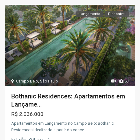
Lançamento
Disponível
Campo Belo
,
São Paulo
53
Bothanic Residences: Apartamentos em
Lançame...
R$ 2.036.000
Apartamentos em Lançamento no Campo Belo: Bothanic
Residences Idealizado a partir do conce
...
2