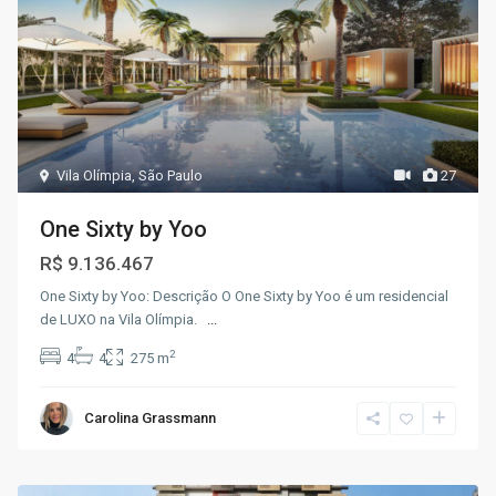
Vila Olímpia
,
São Paulo
27
One Sixty by Yoo
R$ 9.136.467
One Sixty by Yoo: Descrição O One Sixty by Yoo é um residencial
de LUXO na Vila Olímpia.
...
2
4
4
275 m
Carolina Grassmann