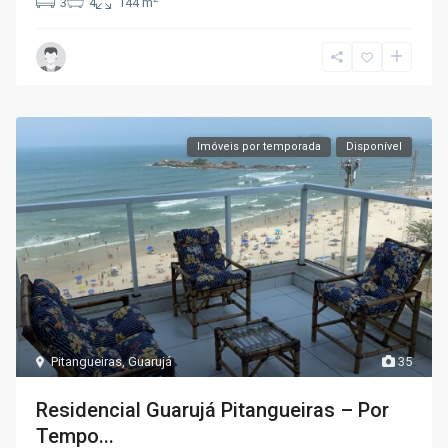
3
4
144 m
Imóveis por temporada
Disponível
Pitangueiras
,
Guarujá
35
Residencial Guarujá Pitangueiras – Por
Tempo...