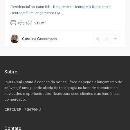
Residencial no Itaim Bibi: Residencial Heritage O Residencial
Heritage é um lançamento Cyr
...
2
4
6
913 m
Carolina Grassmann
Sobre
InOut Real Estate
é conhecida por seu foco na venda e lançamento de
imóveis, é uma grande aliada da tecnologia na hora de encontrar as
novidades e oportunidades ideais para seus clientes e as tendências
do mercado.
CRECI/SP nº 36796-J
Contato