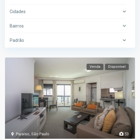
Cidades
Bairros
Padrão
Venda
Disponível
Paraíso
,
São Paulo
53