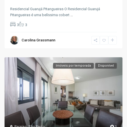
Residencial Guarujá Pitangueiras O Residencial Guarujá
Pitangueiras é uma belíssima cobert
...
3
3
Carolina Grassmann
Imóveis por temporada
Disponível
Paraíso
,
São Paulo
1