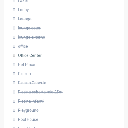
Lazer
Looby
Lounge
lounge estar
lounge externo
office
Office Center
Pet Place
Piscina
Piscina Coberta
Piscina coberta raia 25m
Piscina infantil
Playground
Pool House