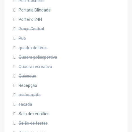
Port-Cochere
Portaria Blindada
Porteiro 24H
Praça Central
Pub
quadra de tênis
Quadra poliesportiva
Quadra recreativa
Quiosque
Recepção
restaurante
sacada
Sala de reuniões
Salão de festas