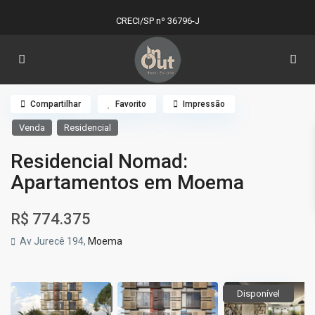
CRECI/SP nº 36796-J
Compartilhar
Favorito
Impressão
Venda
Residencial
Residencial Nomad:
Apartamentos em Moema
R$ 774.375
Av Jurecê 194,
Moema
Disponível