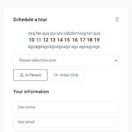
Schedule a tour
seg
ter
qua
qui
sex
sáb
dom
seg
ter
qua
10
11
12
13
14
15
16
17
18
19
ago
ago
ago
ago
ago
ago
ago
ago
ago
ago
In Person
Video Chat
Your information