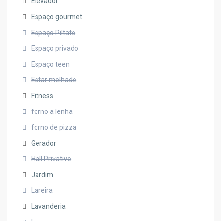
Elevador
Espaço gourmet
Espaço Piltate
Espaço privado
Espaço teen
Estar molhado
Fitness
forno a lenha
forno de pizza
Gerador
Hall Privativo
Jardim
Lareira
Lavanderia