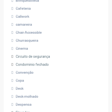
Brinquedoteca
Cafeteria
Callwork
camareira
Chair Accessible
Churrasqueira
Cinema
Circuito de segurança
Condominio fechado
Convenção
Copa
Deck
Deck molhado
Despensa