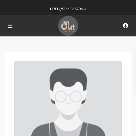
CRECI/SP nº 36796-J