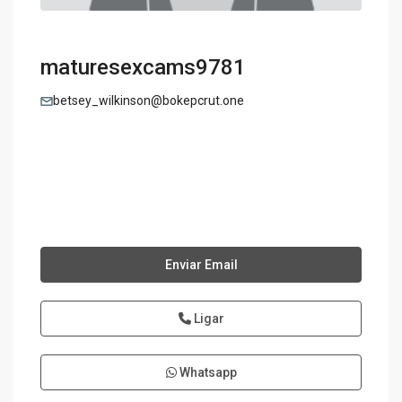
maturesexcams9781
betsey_wilkinson@bokepcrut.one
Enviar Email
Ligar
Whatsapp