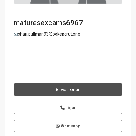
maturesexcams6967
shari.pullman93@bokepcrut.one
Enviar Email
Ligar
Whatsapp