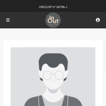
CRECI/SP nº 36796-J