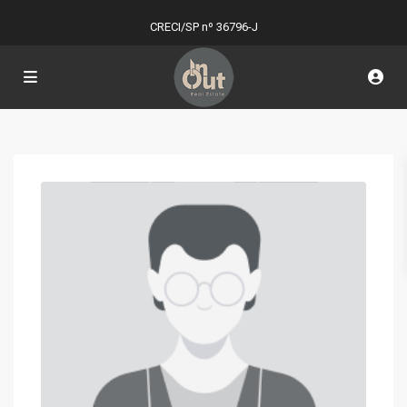
CRECI/SP nº 36796-J