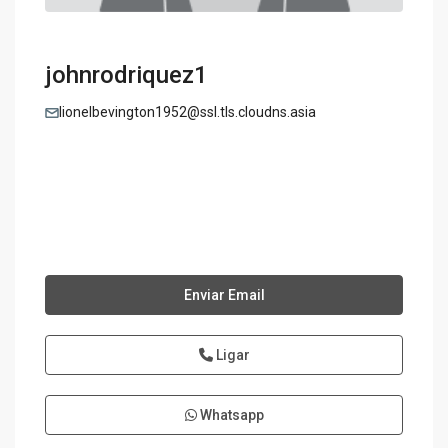
johnrodriquez1
lionelbevington1952@ssl.tls.cloudns.asia
Enviar Email
Ligar
Whatsapp