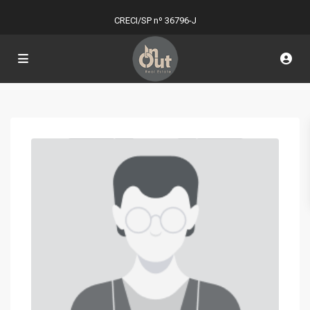
CRECI/SP nº 36796-J