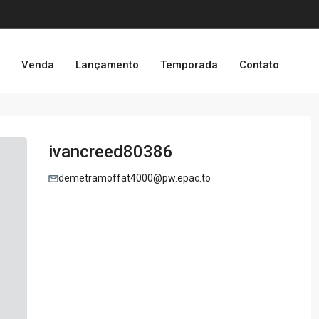
o
Venda
Lançamento
Temporada
Contato
ivancreed80386
demetramoffat4000@pw.epac.to