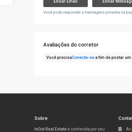
Você pode responder a mensagens privadas na págin
Avaliações do corretor
Você precisa
Conecte-se
a fim de postar um
Sobre
Conta
InOut Real Estate
é conhecida por seu
Av: