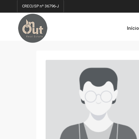
CRECI/SP nº 36796-J
Iníci