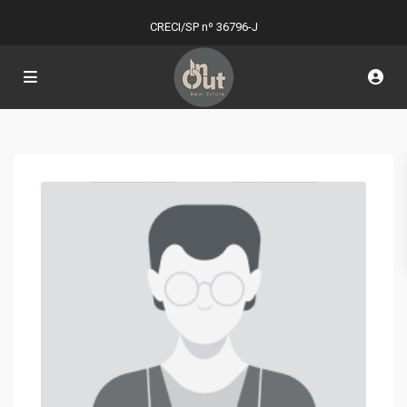
CRECI/SP nº 36796-J