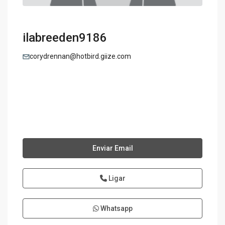
ilabreeden9186
corydrennan@hotbird.giize.com
Enviar Email
Ligar
Whatsapp