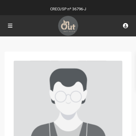
CRECI/SP nº 36796-J