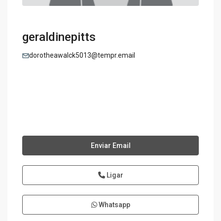
geraldinepitts
dorotheawalck5013@tempr.email
Enviar Email
Ligar
Whatsapp