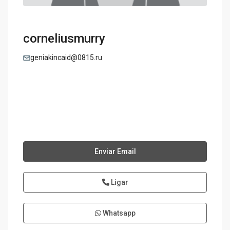
corneliusmurry
geniakincaid@0815.ru
Enviar Email
Ligar
Whatsapp