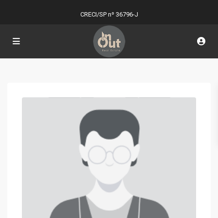
CRECI/SP nº 36796-J