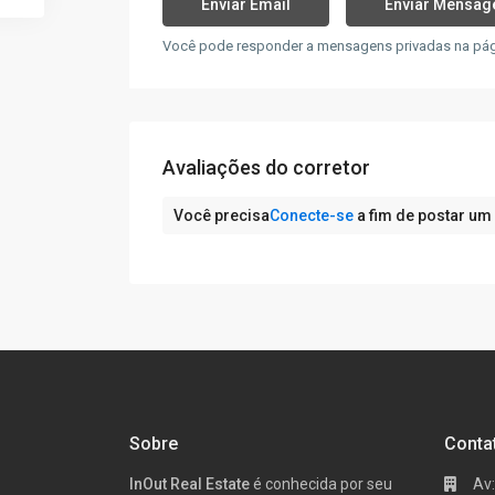
Você pode responder a mensagens privadas na págin
Avaliações do corretor
Você precisa
Conecte-se
a fim de postar um
Sobre
Conta
InOut Real Estate
é conhecida por seu
Av: