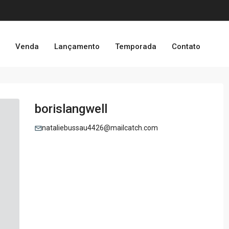
o
Venda
Lançamento
Temporada
Contato
borislangwell
nataliebussau4426@mailcatch.com