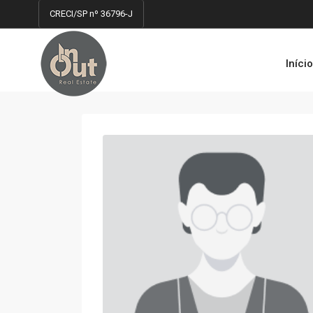
CRECI/SP nº 36796-J
Iníci