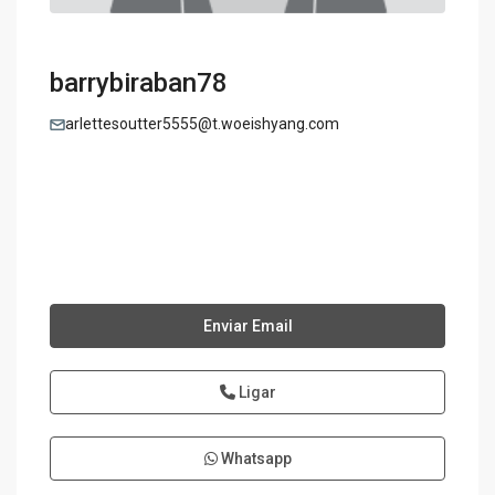
barrybiraban78
arlettesoutter5555@t.woeishyang.com
Enviar Email
Ligar
Whatsapp