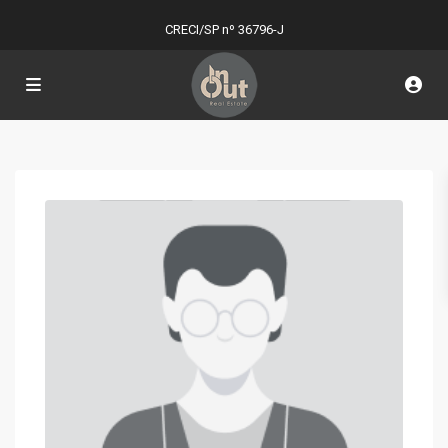
CRECI/SP nº 36796-J