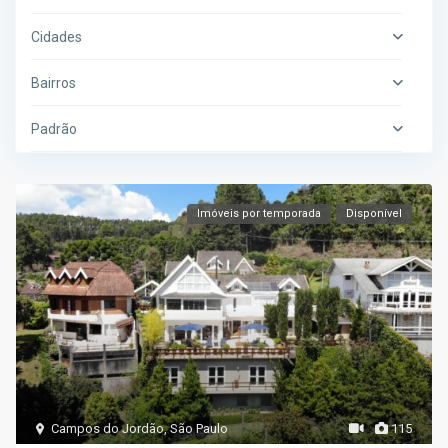
Cidades
Bairros
Padrão
Imóveis por temporada
Disponível
Campos do Jordão
,
São Paulo
115