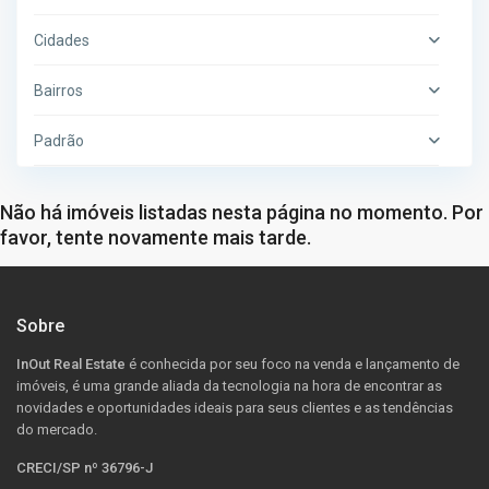
Cidades
Bairros
Padrão
Não há imóveis listadas nesta página no momento. Por
favor, tente novamente mais tarde.
Sobre
InOut Real Estate
é conhecida por seu foco na venda e lançamento de
imóveis, é uma grande aliada da tecnologia na hora de encontrar as
novidades e oportunidades ideais para seus clientes e as tendências
do mercado.
CRECI/SP nº 36796-J