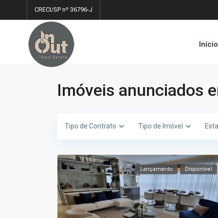
CRECI/SP nº 36796-J
Iníci
Imóveis anunciados 
Tipo de Contrato
Tipo de Imóvel
Est
Lançamento
Disponível