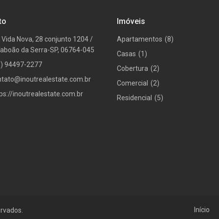
to
Imóveis
 Vida Nova, 28 conjunto 1204 /
Apartamentos
(8)
Taboão da Serra-SP, 06764-045
Casas
(1)
1) 94497-2277
Cobertura
(2)
ntato@inoutrealestate.com.br
Comercial
(2)
ps://inoutrealestate.com.br
Residencial
(5)
Início
ervados.