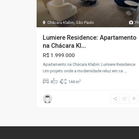
Chácara Klabin
,
São Paulo
79
Lumiere Residence: Apartamento
na Chácara Kl...
R$ 1.999.000
Apartamento na Chácara Klabin: Lumiere Residence
Um projeto onde a modernidade reluz em ca
...
2
4
4
144 m