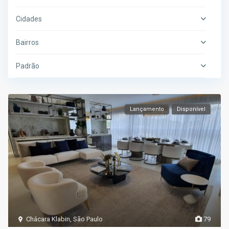
Cidades
Bairros
Padrão
Lançamento
Disponível
Chácara Klabin
,
São Paulo
79