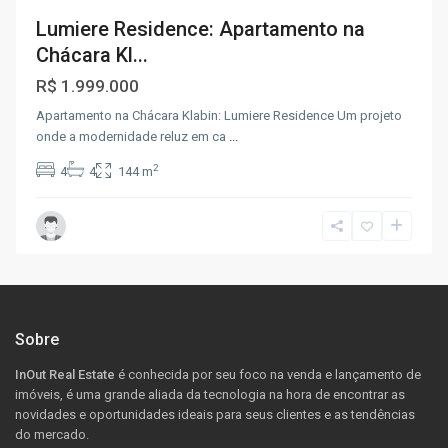
Lumiere Residence: Apartamento na
Chácara Kl...
R$ 1.999.000
Apartamento na Chácara Klabin: Lumiere Residence Um projeto
onde a modernidade reluz em ca
...
2
4
4
144 m
Sobre
InOut Real Estate
é conhecida por seu foco na venda e lançamento de
imóveis, é uma grande aliada da tecnologia na hora de encontrar as
novidades e oportunidades ideais para seus clientes e as tendências
do mercado.