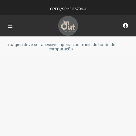
CRECI/SP nº 36796-J
a página deve ser acessível apenas por meio do botão de
comparação